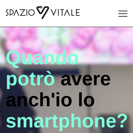
Menu
toggle
Quando
potrò
avere
anch'io lo
smartphone?